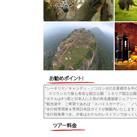
*シーギリヤ／キャンディ－／コロンボの主要都市を
スリランカで最も有名な国立公園「ミネリア国立公園
*ホテルは4つ星と日本人に人気の有名建築家ジェフリ
*観光途中、ご希望であれば「スパイスガーデン」「ノ
*全行程専用車＆専用日本語ガイドが御案内いたします
*全行程食事つき。夕食はホテルのレストランでゆっく