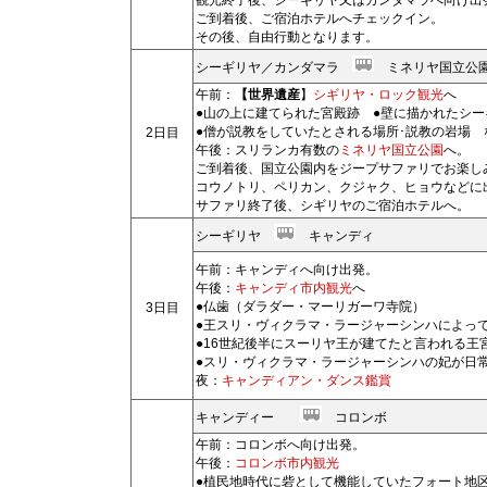
ご到着後、ご宿泊ホテルへチェックイン。
その後、自由行動となります。
シーギリヤ／カンダマラ
ミネリヤ国立
午前：
【世界遺産
】
シギリヤ・ロック観光
へ
●山の上に建てられた宮殿跡 ●壁に描かれたシー
●僧が説教をしていたとされる場所･説教の岩場 
2日目
午後：スリランカ有数の
ミネリヤ国立公園
へ。
ご到着後、国立公園内をジープサファリでお楽し
コウノトリ、ペリカン、クジャク、ヒョウなどに
サファリ終了後、シギリヤのご宿泊ホテルへ。
シーギリヤ
キャンディ
午前：
キャンディへ向け出発。
午後：
キャンディ市内観光
へ
●仏歯（ダラダー・マーリガーワ寺院）
3日目
●王スリ・ヴィクラマ・ラージャーシンハによって
●16世紀後半にスーリヤ王が建てたと言われる王
●スリ・ヴィクラマ・ラージャーシンハの妃が日
夜：
キャンディアン・ダンス鑑賞
キャンディー
コロンボ
午前：コロンボへ向け出発。
午後：
コロンボ市内観光
●植民地時代に砦として機能していたフォート地