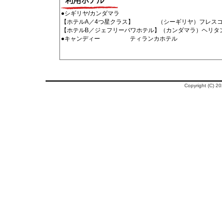
●シギリヤ/カンダマラ
【ホテルA／4つ星クラス】 （シーギリヤ）フレ
【ホテルB／ジェフリーバワホテル】（カンダマラ）
●キャンディー ティラ
（上記又は
Copyright (C)
2