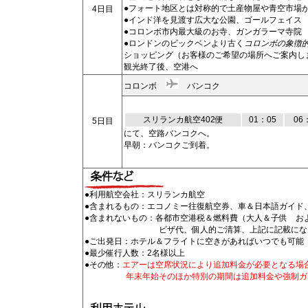
●フォート地区とは対称的で土産物屋や青空市場
4日目
●インド洋を見渡す広大な公園、ゴールフェイス
●コロンボ市内最大級のお寺、ガンガラーマ寺院
●ロンドンのビックベンより古く
コロンボの象徴
ショッピング（お客様のご希望の場所へご案内し
観光終了後、空港へ
コロンボ
バンコク
スリランカ航空402便
01：05
06
5日目
にて、空路バンコクへ。
早朝：バンコクご到着。
●利用航空会社：スリランカ航空
●含まれるもの：エコノミー往復航空券、車＆日本語ガイド、
●含まれないもの：各都市空港税＆燃料費（大人＆子供 お
ビザ代、個人的ご清算、上記に記載にな
●ご出発日：ホテル＆フライトに空きがあればいつでも可能
●最少催行人数：2名様以上
●その他：
エアーは空席状況により追加料金が必要となる場
年末年始そのほか特別の期間は追加料金や強制ガ