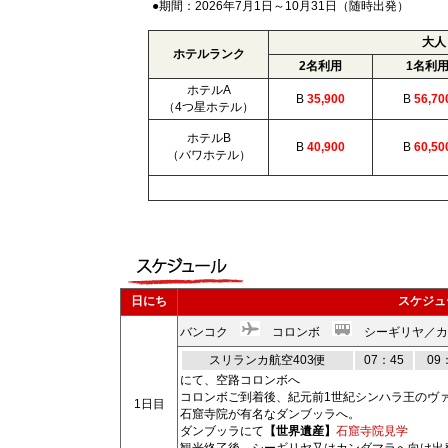
●期間：2026年7月1日～10月31日（随時出発）
大人
ホテルランク
2名利用
1名利
ホテルA
B
35,900
B
56,70
（4つ星ホテル）
ホテルB
B
40,900
B
60,50
（バワホテル）
日にち
スケジュ
バンコク
コロンボ
シーギリヤ／カ
スリランカ航空403便
07：45
09
にて、空路コロンボへ
コロンボご到着後、紀元前1世紀シンハラ王のヴ
1日目
石窟寺院が有名なダンブッラへ。
ダンブッラにて
【世界遺産】
石窟寺院見学
観光終了後、シーギリヤ又はカンダマラへ向け出