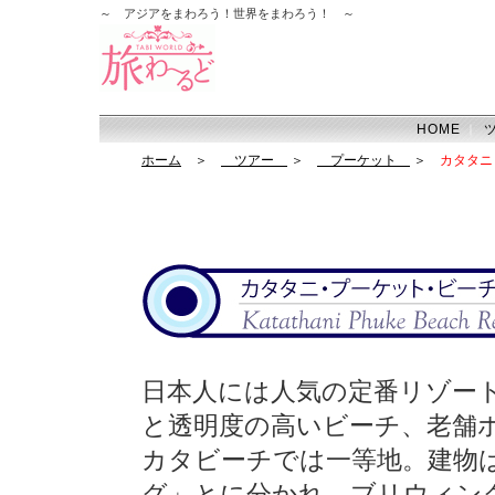
～ アジアをまわろう！世界をまわろう！ ～
HOME
｜
ホーム
＞
ツアー
＞
プーケット
＞
カタタニ
日本人には人気の定番リゾー
と透明度の高いビーチ、老舗
カタビーチでは一等地。建物
グ」とに分かれ、ブリウィン