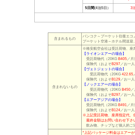
5日間
(4泊5日）
3
バンコク～プーケット往復エコ
含まれるもの
プーケット空港～ホテル間送迎
※格安航空会社は受託荷物、座
【ライオンエアーの場合】
受託荷物代（
20KG
B405
／片
保険代（およそ
B297
／お一人
【ヴェトジェットの場合】
受託荷物代（
20KG
422.65
保険代（およそ
B129
／お一人
【ノックエアーの場合】
含まれないもの
受託荷物代（
20KG
B450
／
保険代（およそ
B297
／お一人
【エアーアジアの場合】
受託荷物代（
20KG
B491
／片
保険代（およそ
B124
／お一人
※上記受託荷物、座席指定代、
最終金額はお問い合わせ下さ
飲み物、チップなど個人的ご
*上記パッケージ料金はエアー