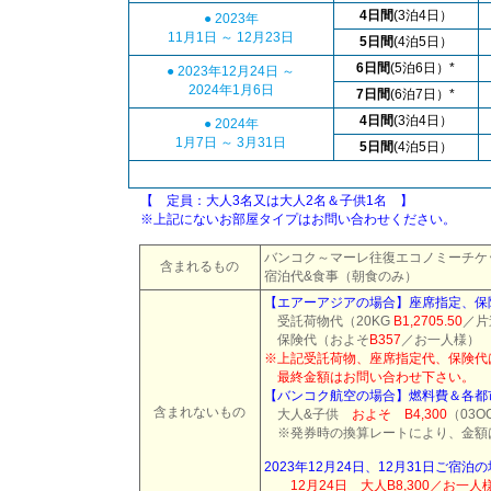
4日間
(3泊4日）
● 2023年
11月1日 ～ 12月23日
5日間
(4泊5日）
6日間
(5泊6日）*
● 2023年12月24日 ～
2024年1月6日
7日間
(6泊7日）*
4日間
(3泊4日）
● 2024年
1月7日 ～ 3月31日
5日間
(4泊5日）
【 定員：大人3名又は大人2名＆子供1名 】
※上記にないお部屋タイプはお問い合わせください。
バンコク～マーレ往復エコノミーチケ
含まれるもの
宿泊代&食事（朝食のみ）
【エアーアジアの場合】座席指定、保
受託荷物代（
20KG
B1,2705.50
／片
保険代（およそ
B357
／お一人様）
※上記受託荷物、座席指定代、保険代
最終金額はお問い合わせ下さい。
【バンコク航空の場合】燃料費＆各都
含まれないもの
大人&子供
およそ B4,300
（03O
※発券時の換算レートにより、金額
2023年12月24日、12月31日ご
12月24日 大人B8,300／お一人様