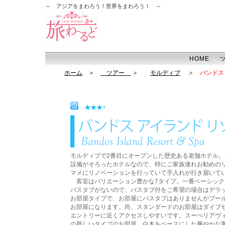
～ アジアをまわろう！世界をまわろう！ ～
HOME
｜
ホーム
＞
ツアー
＞
モルディブ
＞
バンドス
★★★+
モルディブで2番目にオープンした歴史ある老舗ホテル。
設備がそろったホテルなので、特にご家族連れお勧めの
マメにリノベーションを行っていて手入れが行き届いて
客室はバリエーション豊かな7タイプ。一番ベーシック
バスタブがないので、バスタブ付をご希望の場合はデラ
お部屋タイプで、お部屋にバスタブはありませんがプール
お部屋になります。尚、スタンダードのお部屋はダイブ
エントリーに近くアクセスしやすいです。スーぺリアヴィ
の新しいタイプのお部屋。白木をベースにした爽やかな