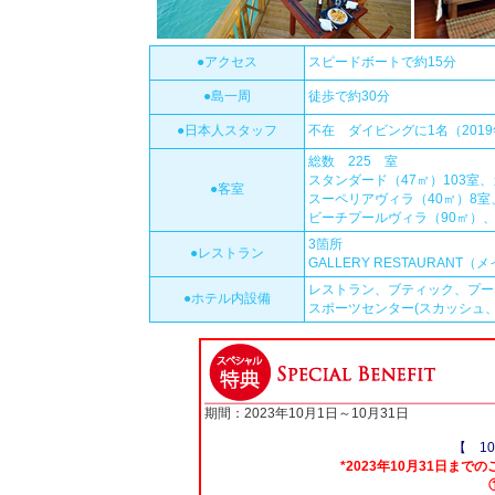
●アクセス
スピードボートで約15分
●島一周
徒歩で約30分
●日本人スタッフ
不在 ダイビングに1名（2019
総数 225 室
スタンダード（47㎡）103室
●客室
スーペリアヴィラ（40㎡）8室
ビーチプールヴィラ（90㎡）、
3箇所
●レストラン
GALLERY RESTAURANT（
レストラン、ブティック、プー
●ホテル内設備
スポーツセンター(スカッシュ
期間：2023年10月1日～10月31日
【 1
*2023年10月31日ま