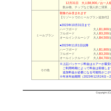
12月31日 大人B8,900／お一人様
飲み物、チップなど個人的ご清算、
朝食のみ含まれます
【リゾートでのミールプラン追加代】
●2023年10月31日まで
ハーフボード 大人
B1,800
フルボード 大人
B3,200
ミールプラン
オールインクルーシブ 大人
B4,500
●2023年11月1日以降
ハーフボード 大人
B1,800
フルボード 大人
B3,200
オールインクルーシブ 大人
B4,700
※
上記パッケージ料金はエアーが最安
ご利用時期によって料金は前後しま
その他
追加料金が必要になる可能性がござ
※年末年始期間（2023
年12月24日～2
Copyright (C)