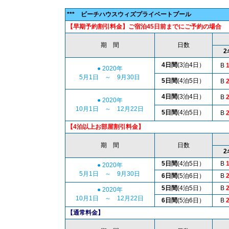
*** ビーチハウスウィズプライベートプール
【早期予約割引料金】ご宿泊45日前までにご予約の場合
期 間
日数
2
4日間
(3泊4日）
B
1
● 2020年
5月1日 ～ 9月30日
5日間
(4泊5日）
B
2
4日間
(3泊4日）
B
2
● 2020年
10月1日 ～ 12月22日
5日間
(4泊5日）
B
2
【4泊以上お部屋割引料金】
期 間
日数
2
5日間
(4泊5日）
B
1
● 2020年
5月1日 ～ 9月30日
6日間
(5泊6日）
B
2
5日間
(4泊5日）
B
2
● 2020年
10月1日 ～ 12月22日
6日間
(5泊6日）
B
2
【通常料金】