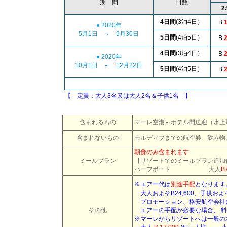
期 間
日数
2
4日間
(3泊4日）
B
1
● 2020年
5月1日 ～ 9月30日
5日間
(4泊5日）
B
2
4日間
(3泊4日）
B
2
● 2020年
10月1日 ～ 12月22日
5日間
(4泊5日）
B
2
【 定員：大人3名又は大人2名＆子供1名 】
含まれるもの
マーレ空港～ホテル間送迎（水上
含まれないもの
モルディブまでの航空券
、
飲み物
朝食のみ含まれます
ミールプラン
【リゾートでのミールプラン追加
ハーフボード 大人
B
※エアー代は
別途手配
となります
大人およそB24,600、子供およ
プロモーション、格安航空会社
その他
エアーの手配が必要な場合、 料
※マーレからリゾートへは一般