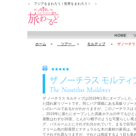
～ アジアをまわろう！世界をまわろう！ ～
HOME
｜
ホーム
＞
ツアー
＞
モルディブ
＞
ザノーチラ
★★★★★
ザ ノーチラス モルティブは2019年1月にオープンし
た隠れ家リゾートです。同じバア環礁にある高級リゾー
いのレベルであるかがわかりますが、このノーチラスは
。2019年に新たにオープンした高級ホテルの中でもひ
屋数はわずか26室。とんがり帽子のような可愛らしい葺
グ、バスルームとにそれぞれ分かれていて、まるで自宅
クリーム色の部屋壁とナチュラルな木の素材の家具は、
てそれぞれ異なりますが、それとは相反するよう目も覚