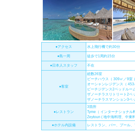
●アクセス
水上飛行機で約30分
●島一周
徒歩で1周約15分
●日本人スタッフ
不在
総数26室
ビーチハウス（ 309㎡／9室 
オーシャンレジデンス（ 453
●客室
ビーチジデンス2ベッドルーム
ザノーチラスリトリート2ベッド
ザノーチラスマンション3ベッド
3箇所
●レストラン
Tyme（ インターナショナル
Zeytoun ( 地中海料理、中東
●ホテル内設備
レストラン、バー、プール、