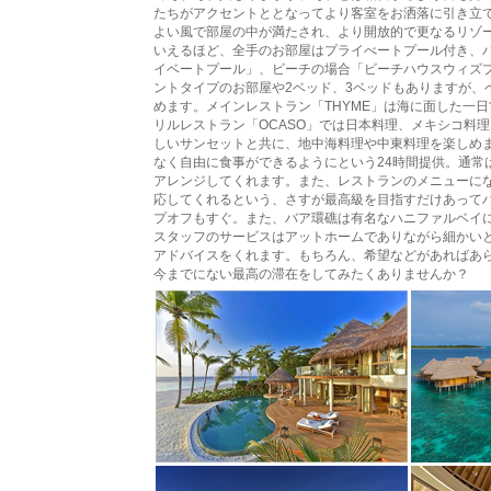
たちがアクセントととなってより客室をお洒落に引き立
よい風で部屋の中が満たされ、より開放的で更なるリゾ
いえるほど、全手のお部屋はプライべートプール付き、
イベートプール」、ビーチの場合「ビーチハウスウィズ
ントタイプのお部屋や2ベッド、3ベッドもありますが、
めます。メインレストラン「THYME」は海に面した一
リルレストラン「OCASO」では日本料理、メキシコ料理
しいサンセットと共に、地中海料理や中東料理を楽しめ
なく自由に食事ができるようにという24時間提供。通常
アレンジしてくれます。また、レストランのメニューに
応してくれるという、さすが最高級を目指すだけあって
プオフもすぐ。また、バア環礁は有名なハニファルベイに
スタッフのサービスはアットホームでありながら細かい
アドバイスをくれます。もちろん、希望などがあればあ
今までにない最高の滞在をしてみたくありませんか？