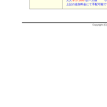
大人
B 17,000
/お一人様 
上記の追加料金にて手配可能で
Copyright (C)