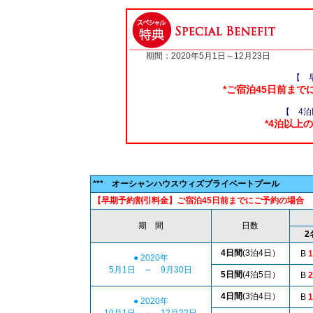
期間：2020年5月1日～12月23日
【 
*ご宿泊45日前ま
【 4
*4泊以
(タイバーツ/
*** オーシャンハウスウィズプライベートプール
【早期予約割引料金】ご宿泊45日前までにご予約の場合
期 間
日数
2
4日間
(3泊4日）
B
1
● 2020年
5月1日 ～ 9月30日
5日間
(4泊5日）
B
2
4日間
(3泊4日）
B
1
● 2020年
10月1日 ～ 12月22日