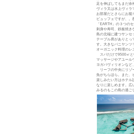
足を伸ばしてもまだ余
ヴィラ又は水上ヴィラ
お部屋だとさらにお籠
ビュッフェですが、。夜
「EARTH」の３つ
刺身や寿司、鉄板焼き
島の北端に建つサンセ
テーブル席がありとっ
す。大きなバニヤンツ
オーガニック料理のレ
スパだけで9500㎡
マッサージやアユール
ヨガパヴィリオンなど
リーフの中央にリゾー
魚がちらほら。また、
楽しみたい方はホテル
なりに楽しめます。広
みるのもこの島の過ご