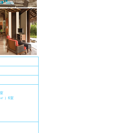
室
㎡ ）6室