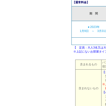
【通常料金】
期 間
● 2023年
1月9日 ～ 3月31
【 定員：大人3名又は大人
※上記にないお部屋タイプ
バ
含まれるもの
宿
【
保
※
含まれないもの
最
【
※
飲