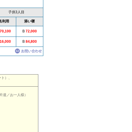
子供3人目
名利用
添い寝
70,100
B
72,000
16,000
B
84,800
ート）、
片道／お一人様）