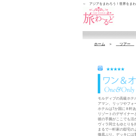
～ アジアをまわろう！世界をまわ
ホーム
＞
ツアー
★★★★★
モルディブの高級ホテ
アマン、リッツやフォ
ホテルは7か国に８軒
リゾートのデザイナー
彼の手腕がここでも活
ヴィラ同士もゆとりを
まるで一軒家の邸宅の
徹底ぶり。デッキには