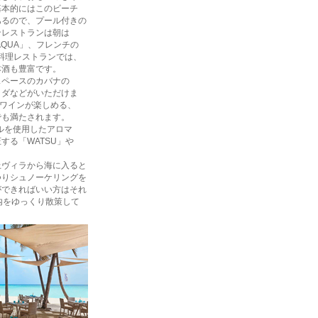
基本的にはこのビーチ
あるので、プール付きの
ンレストランは朝は
QUA」、フレンチの
料理レストランでは、
本酒も豊富です。
スペースのカバナの
ラダなどがいただけま
とワインが楽しめる、
面でも満たされます。
ルを使用したアロマ
る「WATSU」や
ヴィラから海に入ると
つりシュノーケリングを
ができればいい方はそれ
内をゆっくり散策して