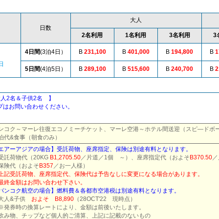
大人
日数
2名利用
1名利用
3名利用
3
4日間
(3泊4日）
B
231,100
B
401,000
B
194,800
B
1
日
5日間
(4泊5日）
B
289,100
B
515,600
B
240,700
B
2
2名＆子供2名 】
はお問い合わせください。
ンコク～マーレ往復エコノミーチケット、マーレ空港～ホテル間送迎（スピ―ドボ
泊代&食事（朝食のみ）
エアーアジアの場合】受託荷物、座席指定、保険は別途有料となります。
受託荷物代（
20KG
B1,2705.50
／片道／1個 ～）
、座席指定代（およそ
B370.50
／
険代（およそ
B357
／お一人様）
上記受託荷物、座席指定代、保険代は予告なしに変更になる場合があります。
終金額はお問い合わせ下さい。
バンコク航空の場合】燃料費＆各都市空港税は別途有料となります。
大人&子供
およそ B8,890
（28OCT'22 現時点）
発券時の換算レートにより、金額は前後いたします。
み物、チップなど個人的ご清算、
上記に記載のないもの