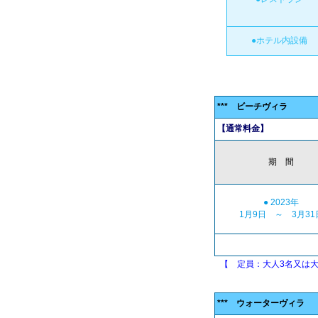
●ホテル内設備
*** ビーチヴィラ
【通常料金】
期 間
● 2023年
1月9日 ～ 3月31
【 定員：大人3名又は大人
*** ウォーターヴィラ