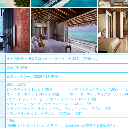
水上飛行機で15分又はスピードボートで約45分（夜間のみ）
徒歩で約20分
日本人バトラー（2020年1月現在）
総数 127室
ビーチヴィラ（ 135㎡ ）36室 ビーチヴィラィズプール（ 165㎡ ）41
ウォーターヴィラ（ 149㎡ ）24室 ウォーターヴィラウィズプール（ 149
2ヴィラレジデンス・ビーチヴィラ（ 135㎡＋165㎡ ）6室
グランドウォーターヴィラウィズプール（ 241㎡ ）2室
グランドビーチヴィラウィズプール 2ベッドルーム（ 322㎡ ）5室
グランドサンセットレジデンス（ 2,000㎡ ）2室
4箇所
Reeth（インターナショナル料理）、Tapasake（日本料理＆鉄板焼き）、