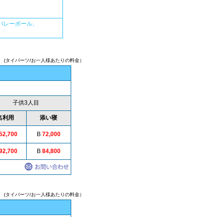
バレーボール、
ツ/お一人様あたりの料金）
子供3人目
名利用
添い寝
52,700
B
72,000
92,700
B
84,800
バーツ/お一人様あたりの料金）