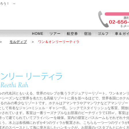
ろう！ ～
HOME
ツアー
航空券
宿泊
ゴルフ
車＆ガ
｜
｜
｜
｜
｜
＞
モルディブ
＞
ワン＆オンリーリーティラ
ルの代名詞ともいえる、世界のセレブが集うラグジュアリーリゾート。ワン＆オン
ーシーズンなど世界を名だたる高級リゾートに肩を並べるほどで、世界各国にホテ
あるのみの希少なリゾートです。ホテルはアマンヤラやアマンワナなどアマンリゾー
として有名なジャン=ミシェル・ギャシー氏。シックでスタイリッシュな客室、開放
かされています。客室は一番リーズナブルなお部屋のビーチヴィラで135㎡。客室
持って建てられていてプライバシーを確保。室内の寝室とバスルームもそれぞれ十
よう。水上は各桟橋にわずか4つのヴィラが配置され、こちらも一つ一つのヴィラが
寛ぎのスペースとして海に突き出したハンモックが。お部屋のバスタブもとにかく