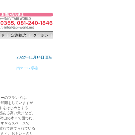
イド
定期観光
クーポン
｜
｜
｜
2022
年11
月14日 更新
南マーレ環礁
リーのブランドは、
ル展開をしていますが、
トをはじめとする、
感ある高い天井など、
は沢山の木々で囲われ、
分すぎるスペースで
離れて建てられている
大きく、おもいっきり