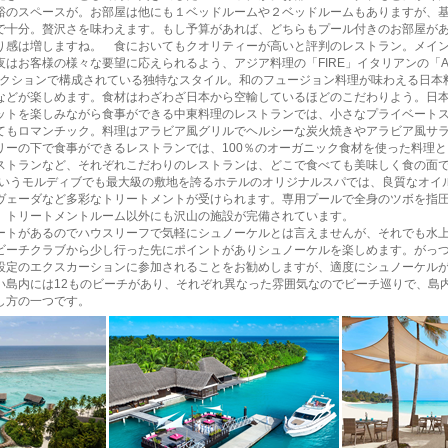
裕のスペースが。お部屋は他にも１ベッドルームや２ベッドルームもありますが、
で十分。贅沢さを味わえます。もし予算があれば、どちらもプール付きのお部屋が
り感は増しますね。 食においてもクオリティーが高いと評判のレストラン。メイ
はお客様の様々な要望に応えられるよう、アジア料理の「FIRE」イタリアンの「A
のセクションで構成されている独特なスタイル。和のフュージョン料理が味わえる日本
などが楽しめます。食材はわざわざ日本から空輸しているほどのこだわりよう。日
ットを楽しみながら食事ができる中東料理のレストランでは、小さなプライベート
てもロマンチック。料理はアラビア風グリルでヘルシーな炭火焼きやアラビア風サ
リーの下で食事ができるレストランでは、100％のオーガニック食材を使った料理
ストランなど、それぞれこだわりのレストランは、どこで食べても美味しく食の
というモルディブでも最大級の敷地を誇るホテルのオリジナルスパでは、良質なオイ
ヴェーダなど多彩なトリートメントが受けられます。専用プールで全身のツボを指圧す
、トリートメントルーム以外にも沢山の施設が完備されています。
トがあるのでハウスリーフで気軽にシュノーケルとは言えませんが、それでも水上
ビーチクラブから少し行った先にポイントがありシュノーケルを楽しめます。がっ
設定のエクスカーションに参加されることをお勧めしますが、適度にシュノーケル
い島内には12ものビーチがあり、それぞれ異なった雰囲気なのでビーチ巡りで、島
し方の一つです。