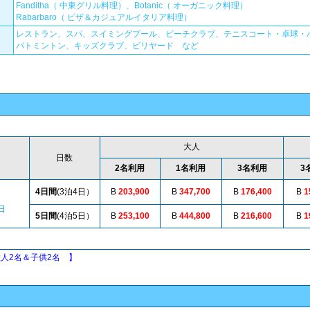
Fanditha（ 中東グリル料理）、Botanic（ オーガニック料理）
Rabarbaro（ ピザ＆カジュアルイタリア料理）
レストラン、スパ、スイミングプール、ビーチクラブ、テニスコート・卓球・
バトミントン、キッズクラブ、ビリヤード など
(タイバー
大人
日数
2名利用
1名利用
3名利用
3
4日間
(3泊4日）
B
203,900
B
347,700
B
176,400
B
1
日
5日間
(4泊5日）
B
253,100
B
444,800
B
216,600
B
1
2名＆子供2名 】
(タイ