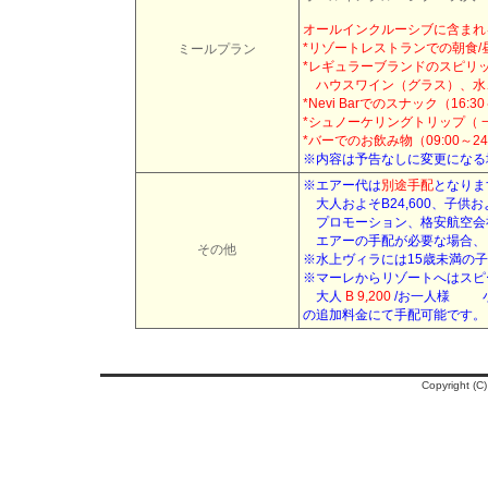
オールインクルーシブに含まれ
*リゾートレストランでの朝食/
ミールプラン
*レギュラーブランドのスピリ
ハウスワイン（グラス）、水
*Nevi Barでのスナック（16:30
*シュノーケリングトリップ（ 
*バーでのお飲み物（09:00～24
※内容は予告なしに変更になる
※エアー代は
別途手配
となりま
大人およそB24,600、子供お
プロモーション、格安航空会
エアーの手配が必要な場合、 
その他
※水上ヴィラには15歳未満の
※マーレからリゾートへはス
大人
B 9,200
/お一人様
小
の追加料金にて手配可能です。
Copyright (C)