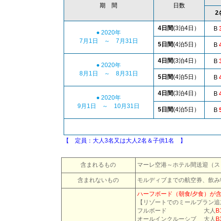
期 間
日数
2
4日間
(3泊4日）
B
● 2020年
7月1日 ～ 7月31日
5日間
(4泊5日）
B
4
4日間
(3泊4日）
B
● 2020年
8月1日 ～ 8月31日
5日間
(4泊5日）
B
4
4日間
(3泊4日）
B
● 2020年
9月1日 ～ 10月31日
5日間
(4泊5日）
B
5
【 定員：大人3名又は大人2名＆子供1名 】
含まれるもの
マーレ空港～ホテル間送迎（ス
含まれないもの
モルディブまでの航空券
、
飲み
ハーフボード（朝食/夕食）が
【リゾートでのミールプラン追
フルボード 大人
B
オールインクルーシブ 大人
B