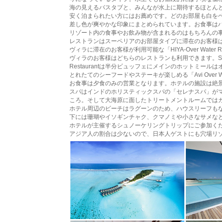
海の見えるバスタブと、みんなが水上に期待するほとん
安く泊まられたい方にはお薦めです。どのお部屋も白を
差し色が爽やかな印象にまとめられています。お食事は
リゾート内の食事やお飲み物が含まれるのはもちろんの
レストランはスーペリアのお部屋タイプに滞在のお客様は「Sa
ヴィラに滞在のお客様が利用可能な「HIYA-Over Wate
ヴィラのお客様はどちらのレストランも利用できます。Samuga R
Restaurantは半分ビュッフェにメインのホットミー
とれたてのシーフードやステーキが楽しめる「Avi Over W
お食事は夕食のみの営業となります。ホテルの施設は絶
スパはインドのホリスティックスパの「セレナスパ」が
ころ。そして大海原に面したトリートメントルームでは
ホテル周辺のビーチはラグーンのため、ハウスリーフも
下には珊瑚やイソギンチャク、クマノミや小さなサメな
ホテルが主催するシュノーケリングトリップにご参加く
アジア人の割合は少ないので、日本人ゲストにも穴場リ