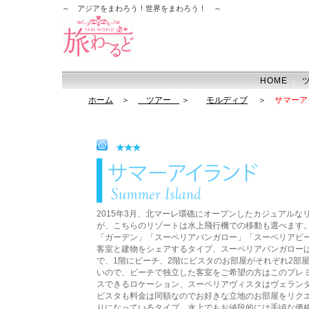
～ アジアをまわろう！世界をまわろう！ ～
HOME
｜
ホーム
＞
ツアー
＞
モルディブ
＞
サマーア
★★★
2
015年3月、北マーレ環礁にオープンしたカジュアル
が、こちらのリゾートは水上飛行機での移動も選べます。
「ガーデン」「スーペリアバンガロー」「スーペリアビー
客室と建物をシェアするタイプ、スーペリアバンガローは
で、1階にビーチ、2階にビスタのお部屋がそれぞれ2部
いので、ビーチで独立した客室をご希望の方はこのプレ
スできるロケーション、スーペリアヴィスタはヴェラン
ビスタも料金は同額なのでお好きな立地のお部屋をリク
りになっているタイプ。水上でもお値段的には手頃な価