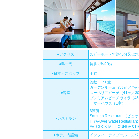
●アクセス
スピーボートで約45分又は水
●島一周
徒歩で約20分
●日本人スタッフ
不在
総数 156室
ガーデンルーム（38㎡／7室
●客室
スーペリアビーチ（41㎡／3
プレミアムビーチヴィラ（45
サマーハウス（1室）
3箇所
Samuga Restauran
●レストラン
HIYA-Over Water R
AVI COCKTAIL LOUN
●ホテル内設備
インフィニティプール、スパ