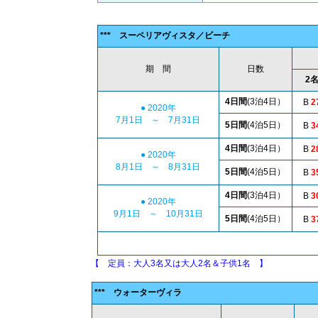
(タイバーツ/お
*** スーペリアヴィスタ／ビーチ
期 間
日数
2
4日間
(3泊4日）
B
2
● 2020年
7月1日 ～ 7月31日
5日間
(4泊5日）
B
3
4日間
(3泊4日）
B
2
● 2020年
8月1日 ～ 8月31日
5日間
(4泊5日）
B
3
4日間
(3泊4日）
B
3
● 2020年
9月1日 ～ 10月31日
5日間
(4泊5日）
B
3
【 定員：大人3名又は大人2名＆子供1名 】
*** ウォーターヴィラ