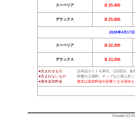
スーペリア
B 25,400
デラックス
B 25,800
2026年4月17
スーペリア
B 22,200
デラックス
B 23,200
●含まれるもの
日本語ガイド＆車代、1泊宿泊、食
●含まれないもの
実費の入場料、チップなど個人的ご清
●連休追加料金
連休は追加料金が必要となる場合も
Copyright (C)
2