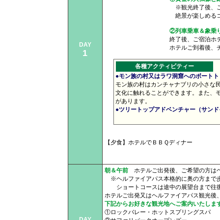
※観光終了後、
絶景が楽しめる
②列車乗車＆象乗
終了後、ご宿泊ホテル
DAY
ホテルご到着後、チェックイン
1
各種アクティビティー
●
モン族の村又はラワ洞窟へのボートトリ
モン族の村はカンチャナブリの小さな
文化に触れることができます。また、
があります。
●
ツリートップアドベンチャー（サンドイ
【夕食】ホテルでＢＢＱディナー
朝＆午前
ホテルご出発後、ご希望の方はヘ
※ヘルファイアパス本格的に奥の方まで歩
ショートコースは途中の展望台まで往復
ホテルご出発又はヘルファイアパス観光後
下記からお好きな観光地へご案内いたしま
①ロックバレー・ホットスプリングスパ
DAY