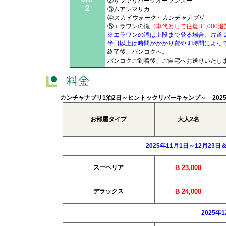
②サファリパークオープンズー
2
③ムアンマリカ
④
スカイウォーク
・
カンチャナブリ
⑤エラワンの滝
（車代として往復B1,000
※エラワンの滝は上段まで登る場合、片道
半日以上は時間がかかり費やす時間によっ
終了後、バンコクへ。
バンコクご到着後、ご自宅へお送りいたし
カンチャナブリ1泊2日～ヒントックリバーキャンプ～
202
お部屋タイプ
大人2名
2025年11月1日～12月23日
スーペリア
B 23,000
デラックス
B 24,000
2025年