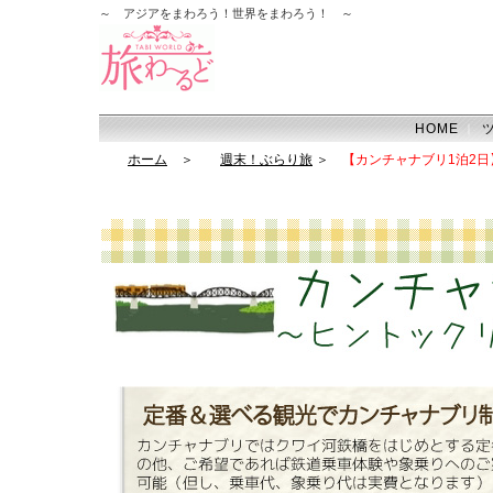
～ アジアをまわろう！世界をまわろう！ ～
HOME
｜
ホーム
＞
週末！ぶらり旅
＞
【カンチャナブリ1泊2