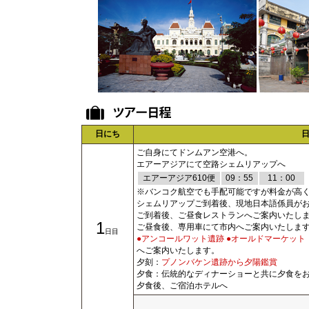
日にち
ご自身にてドンムアン空港へ。
エアーアジアにて空路シェムリアップへ
エアーアジア610便
09：55
11：00
※バンコク航空でも手配可能ですが料金が高
シェムリアップご到着後、現地日本語係員が
ご到着後、ご昼食レストランへご案内いたし
1
ご昼食後、専用車にて市内へご案内いたしま
日目
●アンコールワット遺跡 ●オールドマーケット
へご案内いたします。
夕刻：
プノンバケン遺跡から夕陽鑑賞
夕食：伝統的なディナーショーと共に夕食を
夕食後、ご宿泊ホテルへ