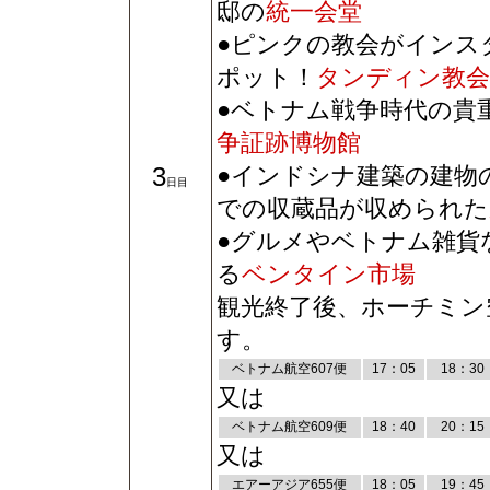
邸の
統一会堂
●ピンクの教会がインス
ポット！
タンディン教会
●ベトナム戦争時代の貴
争証跡博物館
3
●インドシナ建築の建物
日目
での収蔵品が収められた
●グルメやベトナム雑貨な
る
ベンタイン市場
観光終了後、ホーチミン
す。
ベトナム航空607便
17：05
18：30
又は
ベトナム航空609便
18：40
20：15
又は
エアーアジア655便
18：05
19：45