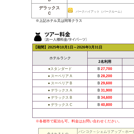
デラックス
パークハイアット（パークルーム）
Ｃ
※上記ホテル又は同等クラス
【期間】
2025年10
月1日～2026年3月31日
ホテルランク
2名利用
●スタンダード
B
27,700
● スーペリア A
B
28,200
● スーペリア B
B
29,600
● デラックス A
B
31,900
● デラックス B
B
34,600
● デラックス C
B
40,800
※各都市で延泊も可。料金はお問い合わせください。
バンコク～シェムリアップ～ホー
含まれるもの