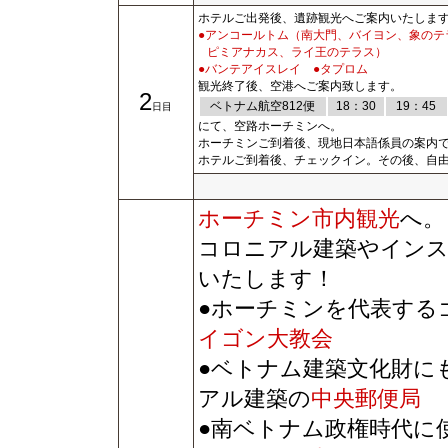
ホテルご出発後、
遺跡観光へご案内い
たしま
●アンコールトム（南大門、バイヨン、象のテ
ピミアナカス、ライ王のテラス）
●バンテアイスレイ ●タプロム
観光終了後、空港へご案内致します。
2
ベトナム航空812便
18：30
19：45
日目
にて、空路ホーチミンへ。
ホーチミンご到着後、現地日本語係員の案内
ホテルご到着後、チェックイン。その後、自
ホーチミン市内観光
へ。
コロニアル建築やインス
いたします！
●ホーチミンを代表する
イゴン大教会
●ベトナム建築文化財に
アル建築の
中央郵便局
●南ベトナム政権時代に