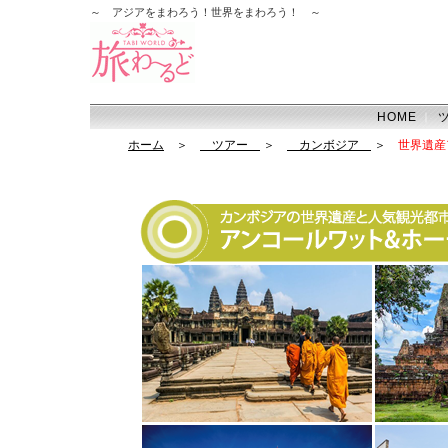
～ アジアをまわろう！世界をまわろう！ ～
HOME
｜
ホーム
＞
ツアー
＞
カンボジア
＞
世界遺産