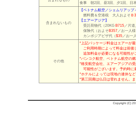
食事 朝2回、昼3回、夕1回、日
【ベトナム航空／シェムリアップ
燃料費＆空港税 大人およそ
Ｂ3
【エアーアジア】
含まれないもの
受託荷物代（
20KG
B715
／片道
保険代（およそ
B357
／お一人様
カンボジアビザ代
（
$35
／お一
*上記パッケージ料金はエアーが
ご利用時期によって料金は前後し
追加料金が必要になる可能性がご
*バンコク航空、ベトナム航空の
その他
*格安航空会社、エアーアジアの
可能性がございます。予約時に
*ホテルによっては現地の連休な
*第三回廊は仏日は登れません。ま
Copyright (C)
2