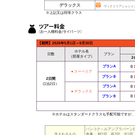
デラックス
ヴィクトリアシェント
※上記又は同等クラス
【期間】2026年5
月1日～9月30日
ホテル名
日数
プラン
（部屋タイプ）
2
プランA
B
1
● スーペリア
プランＢ
B
1
2日間
(1泊2日）
プランA
B
1
● デラックス
プランＢ
B
1
※ホテルはスタンダードクラスも手配可能ですが、
バンコク～ルアンプラバーン
含まれるもの
食事 ：朝1回、昼2回、夕1回