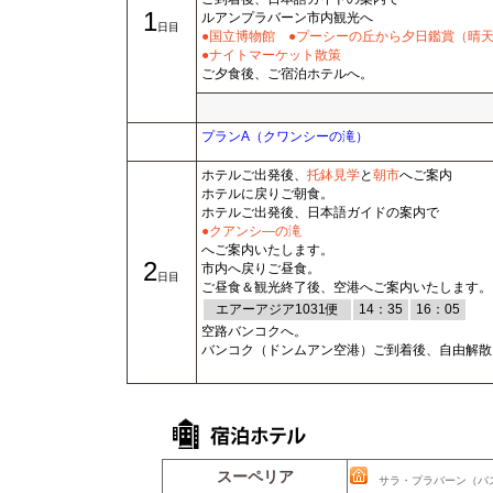
1
ルアンプラバーン市内観光へ
日目
●国立博物館
●プーシーの丘から夕日鑑賞（晴
●ナイトマーケット散策
ご夕食後、ご宿泊ホテルへ。
プランA（クワンシーの滝）
ホテルご出発後、
托鉢見学
と
朝市
へご案内
ホテルに戻りご朝食。
ホテルご出発後、日本語ガイドの案内で
●クアンシ―の滝
へご案内いたします。
2
市内へ戻りご昼食。
日目
ご昼食＆観光終了後、空港へご案内いたします。
エアーアジア1031便
14：35
16：05
空路バンコクへ。
バンコク（ドンムアン空港）ご到着後、自由解散
スーペリア
サラ・プラバーン（バ