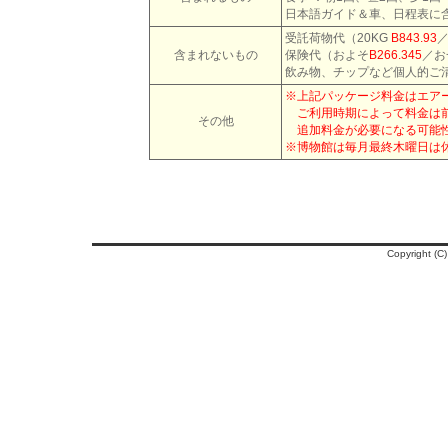
日本語ガイド＆車、日程表に
受託荷物代（
20KG
B843.93
含まれないもの
保険代（およそ
B266.345
／お
飲み物、チップなど個人的ご
※上記パッケージ料金はエア
ご利用時期によって料金は前
その他
追加料金が必要になる可能性
※博物館は毎月最終木曜日は
Copyright (C)